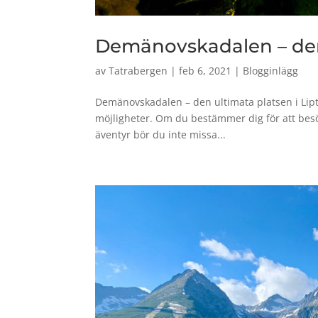
Demänovskadalen – den 
av
Tatrabergen
|
feb 6, 2021
|
Blogginlägg
Demänovskadalen – den ultimata platsen i Lipt
möjligheter. Om du bestämmer dig för att besök
äventyr bör du inte missa...