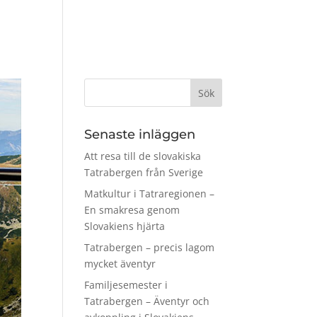
Aktiviteter
Platser & områden
Hotell
Blogg
Senaste inläggen
Att resa till de slovakiska
Tatrabergen från Sverige
Matkultur i Tatraregionen –
En smakresa genom
Slovakiens hjärta
Tatrabergen – precis lagom
mycket äventyr
Familjesemester i
Tatrabergen – Äventyr och