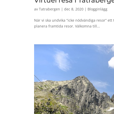
Virtuel resa i Tatraber
av
Tatrabergen
|
dec 8, 2020
|
Blogginlägg
När vi ska undvika ”icke nödvändiga resor” ett t
planera framtida resor. Välkomna till...